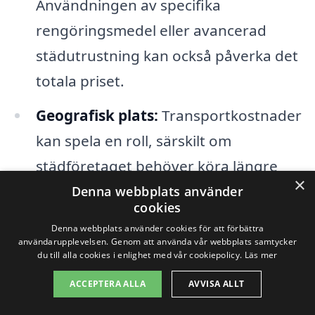
Användningen av specifika
rengöringsmedel eller avancerad
städutrustning kan också påverka det
totala priset.
Geografisk plats:
Transportkostnader
kan spela en roll, särskilt om
städföretaget behöver köra längre
×
sträckor.
Denna webbplats använder
cookies
Denna webbplats använder cookies för att förbättra
När du söker efter
industristädning i
användarupplevelsen. Genom att använda vår webbplats samtycker
du till alla cookies i enlighet med vår cookiepolicy.
Läs mer
Axvall
är det viktigt att begära flera
offerter från olika företag. Detta ger dig
ACCEPTERA ALLA
AVVISA ALLT
en bättre översikt över marknadspriserna