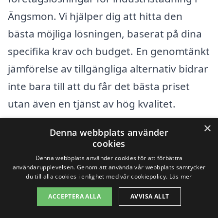
Ängsmon. Vi hjälper dig att hitta den
bästa möjliga lösningen, baserat på dina
specifika krav och budget. En genomtänkt
jämförelse av tillgängliga alternativ bidrar
inte bara till att du får det bästa priset
utan även en tjänst av hög kvalitet.
×
Denna webbplats använder
Få 3 erbjudanden, gratis och utan
cookies
förpliktelser
Denna webbplats använder cookies för att förbättra
användarupplevelsen. Genom att använda vår webbplats samtycker
du till alla cookies i enlighet med vår cookiepolicy.
Läs mer
ACCEPTERA ALLA
AVVISA ALLT
Sök efter en