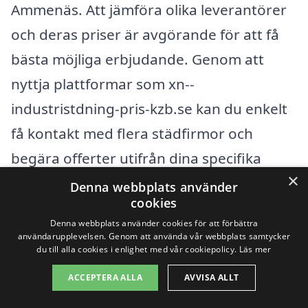
Ammenäs. Att jämföra olika leverantörer
och deras priser är avgörande för att få
bästa möjliga erbjudande. Genom att
nyttja plattformar som xn--
industristdning-pris-kzb.se kan du enkelt
få kontakt med flera städfirmor och
begära offerter utifrån dina specifika
×
behov. Detta gör det lättare att hitta en
Denna webbplats använder
cookies
lösning som passar din budget och dina
Denna webbplats använder cookies för att förbättra
krav.
användarupplevelsen. Genom att använda vår webbplats samtycker
du till alla cookies i enlighet med vår cookiepolicy.
Läs mer
Genom att ha en klar bild av dessa
ACCEPTERA ALLA
AVVISA ALLT
faktorer kan du inte bara förstå